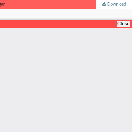
gan
Download