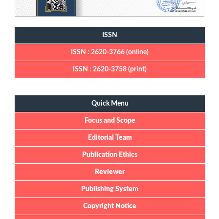
ISSN
ISSN : 2620-3766 (online)
ISSN : 2620-3758 (print)
Quick Menu
Quick Menu
Focus and Scope
Editorial Team
Publication Ethics
Reviewer
Publishing System
Copyright Notice