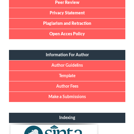
Peer Review
Privacy Statement
Plagiarism and Retraction
Open Acces Policy
Information For Author
Author Guidelins
Template
Author Fees
Make a Submissions
Indexing