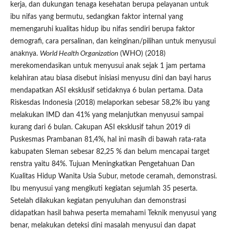
kerja, dan dukungan tenaga kesehatan berupa pelayanan untuk
ibu nifas yang bermutu, sedangkan faktor internal yang
memengaruhi kualitas hidup ibu nifas sendiri berupa faktor
demografi, cara persalinan, dan keinginan/pilihan untuk menyusui
anaknya.
World Health Organization
(WHO) (2018)
merekomendasikan untuk menyusui anak sejak 1 jam pertama
kelahiran atau biasa disebut inisiasi menyusu dini dan bayi harus
mendapatkan ASI eksklusif setidaknya 6 bulan pertama. Data
Riskesdas Indonesia (2018) melaporkan sebesar 58,2% ibu yang
melakukan IMD dan 41% yang melanjutkan menyusui sampai
kurang dari 6 bulan. Cakupan ASI eksklusif tahun 2019 di
Puskesmas Prambanan 81,4%, hal ini masih di bawah rata-rata
kabupaten Sleman sebesar 82,25 % dan belum mencapai target
renstra yaitu 84%. Tujuan Meningkatkan Pengetahuan Dan
Kualitas Hidup Wanita Usia Subur, metode ceramah, demonstrasi.
Ibu menyusui yang mengikuti kegiatan sejumlah 35 peserta.
Setelah dilakukan kegiatan penyuluhan dan demonstrasi
didapatkan hasil bahwa peserta memahami Teknik menyusui yang
benar, melakukan deteksi dini masalah menyusui dan dapat