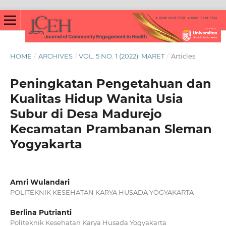
HOME
/
ARCHIVES
/
VOL. 5 NO. 1 (2022): MARET
/
Articles
Peningkatan Pengetahuan dan
Kualitas Hidup Wanita Usia
Subur di Desa Madurejo
Kecamatan Prambanan Sleman
Yogyakarta
Amri Wulandari
POLITEKNIK KESEHATAN KARYA HUSADA YOGYAKARTA
Berlina Putrianti
Politeknik Kesehatan Karya Husada Yogyakarta