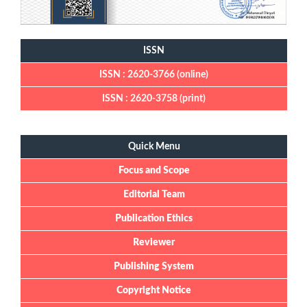
ISSN
ISSN : 2620-3766 (online)
ISSN : 2620-3758 (print)
Quick Menu
Quick Menu
Focus and Scope
Editorial Team
Publication Ethics
Reviewer
Publishing System
Copyright Notice