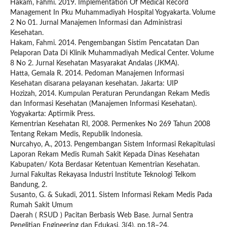
Hakam, Fahmi. 2019. Implementation Of Medical Record
Management In Pku Muhammadiyah Hospital Yogyakarta. Volume
2 No 01. Jurnal Manajemen Informasi dan Administrasi
Kesehatan.
Hakam, Fahmi. 2014. Pengembangan Sistim Pencatatan Dan
Pelaporan Data Di Klinik Muhammadiyah Medical Center. Volume
8 No 2. Jurnal Kesehatan Masyarakat Andalas (JKMA).
Hatta, Gemala R. 2014. Pedoman Manajemen Informasi
Kesehatan disarana pelayanan kesehatan. Jakarta: UIP
Hozizah, 2014. Kumpulan Peraturan Perundangan Rekam Medis
dan Informasi Kesehatan (Manajemen Informasi Kesehatan).
Yogyakarta: Aptirmik Press.
Kementrian Kesehatan RI, 2008. Permenkes No 269 Tahun 2008
Tentang Rekam Medis, Republik Indonesia.
Nurcahyo, A., 2013. Pengembangan Sistem Informasi Rekapitulasi
Laporan Rekam Medis Rumah Sakit Kepada Dinas Kesehatan
Kabupaten/ Kota Berdasar Ketentuan Kementrian Kesehatan.
Jurnal Fakultas Rekayasa Industri Institute Teknologi Telkom
Bandung, 2.
Susanto, G. & Sukadi, 2011. Sistem Informasi Rekam Medis Pada
Rumah Sakit Umum
Daerah ( RSUD ) Pacitan Berbasis Web Base. Jurnal Sentra
Penelitian Engineering dan Edukasi, 3(4), pp.18–24.