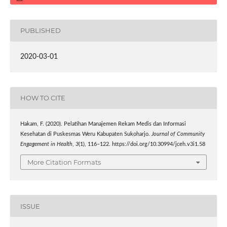
PUBLISHED
2020-03-01
HOW TO CITE
Hakam, F. (2020). Pelatihan Manajemen Rekam Medis dan Informasi
Kesehatan di Puskesmas Weru Kabupaten Sukoharjo.
Journal of Community
Engagement in Health
,
3
(1), 116–122. https://doi.org/10.30994/jceh.v3i1.58
More Citation Formats
ISSUE