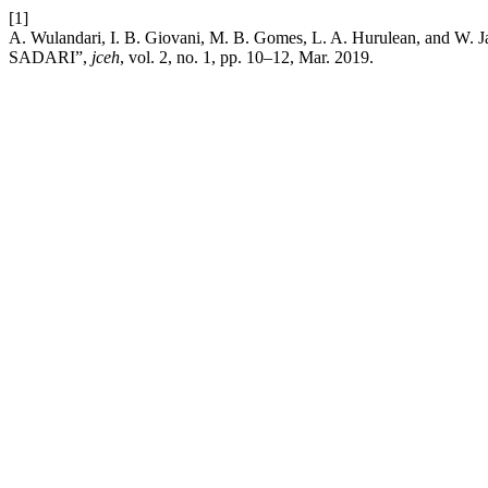
[1]
A. Wulandari, I. B. Giovani, M. B. Gomes, L. A. Hurulean, and W. J
SADARI”,
jceh
, vol. 2, no. 1, pp. 10–12, Mar. 2019.