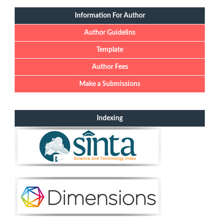
Information For Author
Author Guidelins
Template
Author Fees
Make a Submissions
Indexing