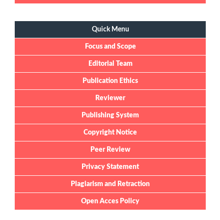
Quick Menu
Quick Menu
Focus and Scope
Editorial Team
Publication Ethics
Reviewer
Publishing System
Copyright Notice
Peer Review
Privacy Statement
Plagiarism and Retraction
Open Acces Policy