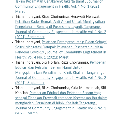
Taklim Kecamatan Cengkareng Jakarta Barat
,
Journal of
Community Engagement in Health: Vol. 4 No. 1 (2021):
Maret
Triana Indrayani, Risza Choirunissa, Herawati Herawati,
Pelatihan Kader Remaja Anti Anemi Untuk Meningkatkan
Pengetahuan Remaja di Puskesmas Jayanti, Tangerang
,
Journal of Community Engagement in Health: Vol. 4 No. 2
(2021): September
Triana Indrayani,
Pelatihan Enterpreneurship Bidan Sebagai
Solusi Mengatasi Dampak Pelayanan Kesehatan di Masa
Pandemi Covid-19
,
Journal of Community Engagement in
Health: Vol. 4 No. 1 (2021): Maret
Triana Indrayani, Siti Holilah, Risza Choirunnisa,
Pemberian
Edukasi dan Pelatihan Senam Hamil Untuk
Mengoptimalkan Persalinan di Klinik Khalifah Tangerang
,
Journal of Community Engagement in Health: Vol. 4 No. 2
(2021): September
Triana Indrayani, Risza Choirunnisa, Yulia Mutmainnah, Siti
Kholilah,
Pemberian Edukasi dan Pelatihan Senam Yoga
sebagai Tindakan Preventif terhadap Kecemasan Ibu dalam
menghadapi Persalinan di Klinik Khalifah Tangerang
,
Journal of Community Engagement in Health: Vol. 6 No. 1
(2023): March