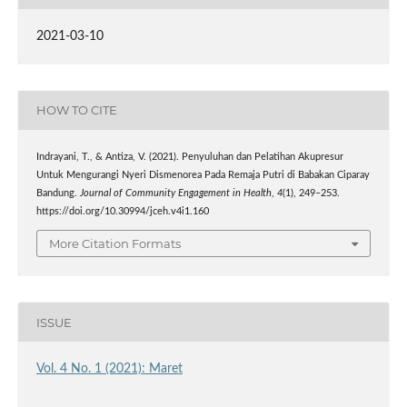
2021-03-10
HOW TO CITE
Indrayani, T., & Antiza, V. (2021). Penyuluhan dan Pelatihan Akupresur
Untuk Mengurangi Nyeri Dismenorea Pada Remaja Putri di Babakan Ciparay
Bandung.
Journal of Community Engagement in Health
,
4
(1), 249–253.
https://doi.org/10.30994/jceh.v4i1.160
More Citation Formats
ISSUE
Vol. 4 No. 1 (2021): Maret