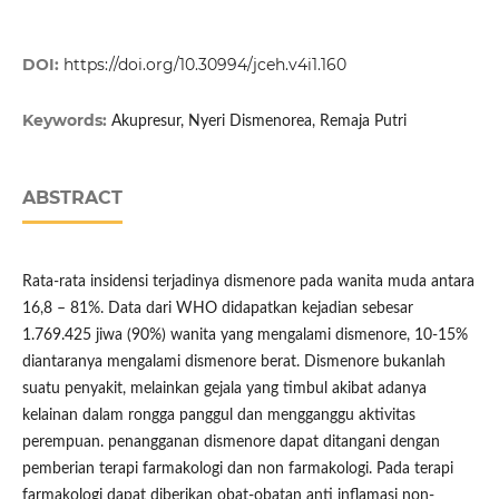
DOI:
https://doi.org/10.30994/jceh.v4i1.160
Keywords:
Akupresur, Nyeri Dismenorea, Remaja Putri
ABSTRACT
Rata-rata insidensi terjadinya dismenore pada wanita muda antara
16,8 – 81%. Data dari WHO didapatkan kejadian sebesar
1.769.425 jiwa (90%) wanita yang mengalami dismenore, 10-15%
diantaranya mengalami dismenore berat. Dismenore bukanlah
suatu penyakit, melainkan gejala yang timbul akibat adanya
kelainan dalam rongga panggul dan mengganggu aktivitas
perempuan. penangganan dismenore dapat ditangani dengan
pemberian terapi farmakologi dan non farmakologi. Pada terapi
farmakologi dapat diberikan obat-obatan anti inflamasi non-