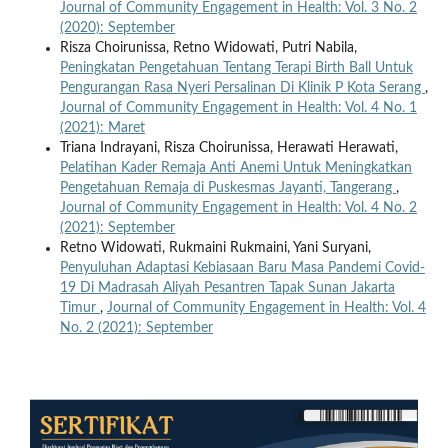
Journal of Community Engagement in Health: Vol. 3 No. 2
(2020): September
Risza Choirunissa, Retno Widowati, Putri Nabila,
Peningkatan Pengetahuan Tentang Terapi Birth Ball Untuk
Pengurangan Rasa Nyeri Persalinan Di Klinik P Kota Serang
,
Journal of Community Engagement in Health: Vol. 4 No. 1
(2021): Maret
Triana Indrayani, Risza Choirunissa, Herawati Herawati,
Pelatihan Kader Remaja Anti Anemi Untuk Meningkatkan
Pengetahuan Remaja di Puskesmas Jayanti, Tangerang
,
Journal of Community Engagement in Health: Vol. 4 No. 2
(2021): September
Retno Widowati, Rukmaini Rukmaini, Yani Suryani,
Penyuluhan Adaptasi Kebiasaan Baru Masa Pandemi Covid-
19 Di Madrasah Aliyah Pesantren Tapak Sunan Jakarta
Timur
,
Journal of Community Engagement in Health: Vol. 4
No. 2 (2021): September