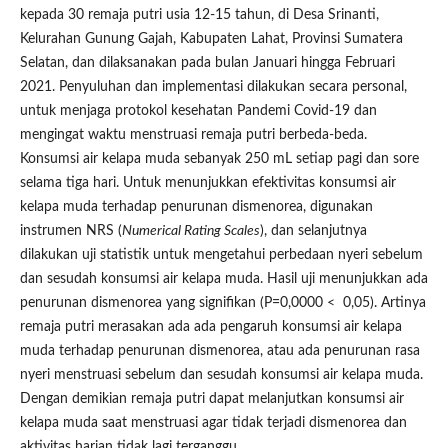
kepada 30 remaja putri usia 12-15 tahun, di Desa Srinanti,
Kelurahan Gunung Gajah, Kabupaten Lahat, Provinsi Sumatera
Selatan, dan dilaksanakan pada bulan Januari hingga Februari
2021. Penyuluhan dan implementasi dilakukan secara personal,
untuk menjaga protokol kesehatan Pandemi Covid-19 dan
mengingat waktu menstruasi remaja putri berbeda-beda.
Konsumsi air kelapa muda sebanyak 250 mL setiap pagi dan sore
selama tiga hari. Untuk menunjukkan efektivitas konsumsi air
kelapa muda terhadap penurunan dismenorea, digunakan
instrumen NRS (
Numerical Rating Scales
), dan selanjutnya
dilakukan uji statistik untuk mengetahui perbedaan nyeri sebelum
dan sesudah konsumsi air kelapa muda. Hasil uji menunjukkan ada
penurunan dismenorea yang signifikan (P=0,0000 < 0,05). Artinya
remaja putri merasakan ada ada pengaruh konsumsi air kelapa
muda terhadap penurunan dismenorea, atau ada penurunan rasa
nyeri menstruasi sebelum dan sesudah konsumsi air kelapa muda.
Dengan demikian remaja putri dapat melanjutkan konsumsi air
kelapa muda saat menstruasi agar tidak terjadi dismenorea dan
aktivitas harian tidak lagi terganggu