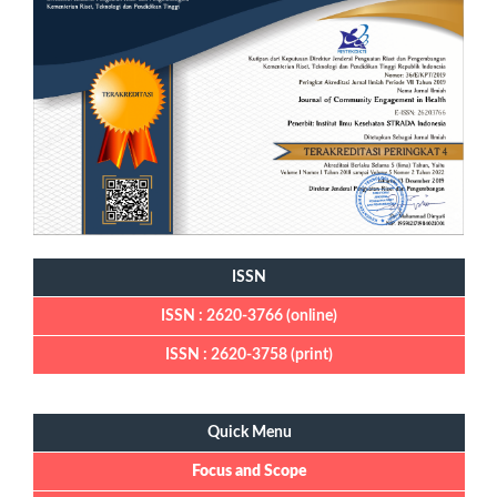
ISSN
ISSN : 2620-3766 (online)
ISSN : 2620-3758 (print)
Quick Menu
Quick Menu
Focus and Scope