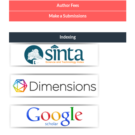
Author Fees
Make a Submissions
Indexing