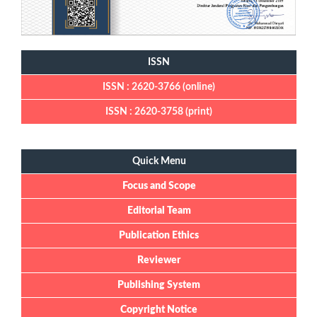
ISSN
ISSN : 2620-3766 (online)
ISSN : 2620-3758 (print)
Quick Menu
Quick Menu
Focus and Scope
Editorial Team
Publication Ethics
Reviewer
Publishing System
Copyright Notice