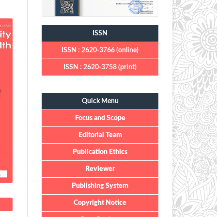
ISSN
ISSN : 2620-3766 (online)
ISSN : 2620-3758 (print)
Quick Menu
Quick Menu
Focus and Scope
Editorial Team
Publication Ethics
Reviewer
Publishing System
Copyright Notice