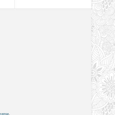
icense
.