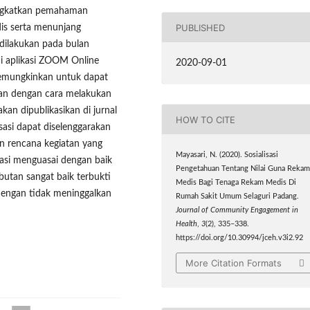
ingkatkan pemahaman
PUBLISHED
is serta menunjang
 dilakukan pada bulan
i aplikasi ZOOM Online
2020-09-01
memungkinkan untuk dapat
kan dengan cara melakukan
akan dipublikasikan di jurnal
HOW TO CITE
isasi dapat diselenggarakan
an rencana kegiatan yang
Mayasari, N. (2020). Sosialisasi
sasi menguasai dengan baik
Pengetahuan Tentang Nilai Guna Reka
butan sangat baik terbukti
Medis Bagi Tenaga Rekam Medis Di
dengan tidak meninggalkan
Rumah Sakit Umum Selaguri Padang.
Journal of Community Engagement in
Health
,
3
(2), 335–338.
https://doi.org/10.30994/jceh.v3i2.92
More Citation Formats