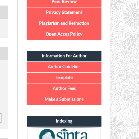
Peer Review
Privacy Statement
Plagiarism and Retraction
Open Acces Policy
Information For Author
Author Guidelins
m
Template
Author Fees
Make a Submissions
Indexing