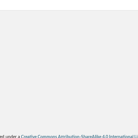
sed under a
Creative Commons Attribution-ShareAlike 4.0 International L