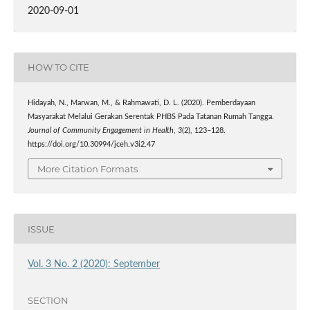
2020-09-01
HOW TO CITE
Hidayah, N., Marwan, M., & Rahmawati, D. L. (2020). Pemberdayaan
Masyarakat Melalui Gerakan Serentak PHBS Pada Tatanan Rumah Tangga.
Journal of Community Engagement in Health
,
3
(2), 123–128.
https://doi.org/10.30994/jceh.v3i2.47
More Citation Formats
ISSUE
Vol. 3 No. 2 (2020): September
SECTION