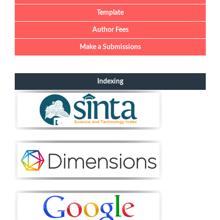
Template
Author Fees
Make a Submissions
Indexing