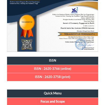
ISSN
ISSN : 2620-3766 (online)
ISSN : 2620-3758 (print)
Quick Menu
Quick Menu
Focus and Scope