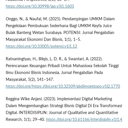
https://doi.org/10.30998/jap.v3i1.1603
Onggo, N., & Naufal, M. (2025). Pendampingan UMKM Dalam
Pengelolaan Pembukuan Sederhana Bagi UMKM Keyfa Juice
Bulak Banteng Wetan Surabaya. POTENSI: Jurnal Pengabdian
Masyarakat Ekonomi Dan Bisnis, 1(1), 1–5.
https://doi.org/10.33005/potensi.v1i1.12
Ratnaningtyas, H., Bilqis, L. D. R., & Swantari, A. (2022).
Perencanaan Keuangan Pribadi Untuk Mahasiswa Sekolah Tinggi
Ilmu Ekonomi Bisnis Indonesia. Jurnal Pengabdian Pada
Masyarakat, 5(2), 141–147.
https://doi.org/https://doi.org/10.32509/abdimoestopo.v5i2.1770
Reggina Wike Anjani. (2023). Implementasi Digital Marketing
Dalam Mengembangkan Strategi Bisnis Digital Di Era Transformasi
Digital. INTERDISIPLIN: Journal of Qualitative and Quantitative
Research, 1(1), 29–40.
https://doi.org/10.61166/interdisiplin.v1i1.4