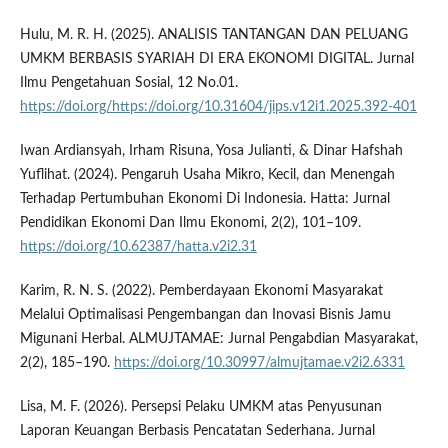
Hulu, M. R. H. (2025). ANALISIS TANTANGAN DAN PELUANG
UMKM BERBASIS SYARIAH DI ERA EKONOMI DIGITAL. Jurnal
Ilmu Pengetahuan Sosial, 12 No.01.
https://doi.org/https://doi.org/10.31604/jips.v12i1.2025.392-401
Iwan Ardiansyah, Irham Risuna, Yosa Julianti, & Dinar Hafshah
Yuflihat. (2024). Pengaruh Usaha Mikro, Kecil, dan Menengah
Terhadap Pertumbuhan Ekonomi Di Indonesia. Hatta: Jurnal
Pendidikan Ekonomi Dan Ilmu Ekonomi, 2(2), 101–109.
https://doi.org/10.62387/hatta.v2i2.31
Karim, R. N. S. (2022). Pemberdayaan Ekonomi Masyarakat
Melalui Optimalisasi Pengembangan dan Inovasi Bisnis Jamu
Migunani Herbal. ALMUJTAMAE: Jurnal Pengabdian Masyarakat,
2(2), 185–190.
https://doi.org/10.30997/almujtamae.v2i2.6331
Lisa, M. F. (2026). Persepsi Pelaku UMKM atas Penyusunan
Laporan Keuangan Berbasis Pencatatan Sederhana. Jurnal