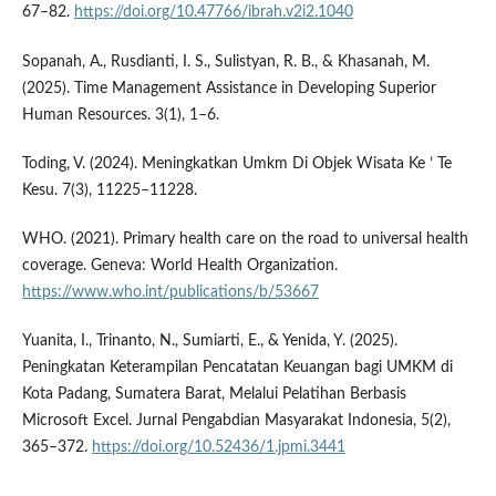
67–82.
https://doi.org/10.47766/ibrah.v2i2.1040
Sopanah, A., Rusdianti, I. S., Sulistyan, R. B., & Khasanah, M.
(2025). Time Management Assistance in Developing Superior
Human Resources. 3(1), 1–6.
Toding, V. (2024). Meningkatkan Umkm Di Objek Wisata Ke ’ Te
Kesu. 7(3), 11225–11228.
WHO. (2021). Primary health care on the road to universal health
coverage. Geneva: World Health Organization.
https://www.who.int/publications/b/53667
Yuanita, I., Trinanto, N., Sumiarti, E., & Yenida, Y. (2025).
Peningkatan Keterampilan Pencatatan Keuangan bagi UMKM di
Kota Padang, Sumatera Barat, Melalui Pelatihan Berbasis
Microsoft Excel. Jurnal Pengabdian Masyarakat Indonesia, 5(2),
365–372.
https://doi.org/10.52436/1.jpmi.3441