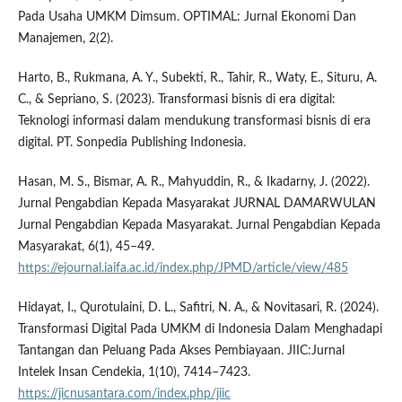
Pada Usaha UMKM Dimsum. OPTIMAL: Jurnal Ekonomi Dan
Manajemen, 2(2).
Harto, B., Rukmana, A. Y., Subekti, R., Tahir, R., Waty, E., Situru, A.
C., & Sepriano, S. (2023). Transformasi bisnis di era digital:
Teknologi informasi dalam mendukung transformasi bisnis di era
digital. PT. Sonpedia Publishing Indonesia.
Hasan, M. S., Bismar, A. R., Mahyuddin, R., & Ikadarny, J. (2022).
Jurnal Pengabdian Kepada Masyarakat JURNAL DAMARWULAN
Jurnal Pengabdian Kepada Masyarakat. Jurnal Pengabdian Kepada
Masyarakat, 6(1), 45–49.
https://ejournal.iaifa.ac.id/index.php/JPMD/article/view/485
Hidayat, I., Qurotulaini, D. L., Safitri, N. A., & Novitasari, R. (2024).
Transformasi Digital Pada UMKM di Indonesia Dalam Menghadapi
Tantangan dan Peluang Pada Akses Pembiayaan. JIIC:Jurnal
Intelek Insan Cendekia, 1(10), 7414–7423.
https://jicnusantara.com/index.php/jiic