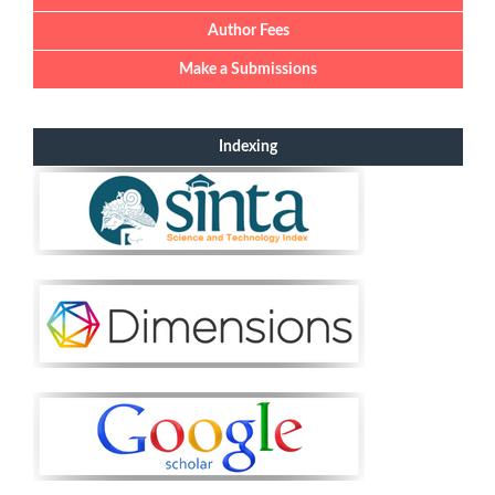
Author Fees
Make a Submissions
Indexing