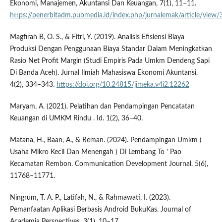
Ekonomi, Manajemen, Akuntansi Dan Keuangan, 7(1), 11–11.
https://penerbitadm.pubmedia.id/index.php/jurnalemak/article/view
Magfirah B, O. S., & Fitri, Y. (2019). Analisis Efisiensi Biaya
Produksi Dengan Penggunaan Biaya Standar Dalam Meningkatkan
Rasio Net Profit Margin (Studi Empiris Pada Umkm Dendeng Sapi
Di Banda Aceh). Jurnal Ilmiah Mahasiswa Ekonomi Akuntansi,
4(2), 334–343.
https://doi.org/10.24815/jimeka.v4i2.12262
Maryam, A. (2021). Pelatihan dan Pendampingan Pencatatan
Keuangan di UMKM Rindu . Id. 1(2), 36–40.
Matana, H., Baan, A., & Reman. (2024). Pendampingan Umkm (
Usaha Mikro Kecil Dan Menengah ) Di Lembang To ’ Pao
Kecamatan Rembon. Communication Development Journal, 5(6),
11768–11771.
Ningrum, T. A. P., Latifah, N., & Rahmawati, I. (2023).
Pemanfaatan Aplikasi Berbasis Android BukuKas. Journal of
Academia Perspectives, 3(1), 10–17.