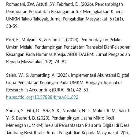
Romadani, ZW, Astuti, SY, Febrianti, D. (2026). Pendampingan
Pembuatan Pencatatan Keuangan untuk Meningkatkan Kinerja
UMKM Takao Takoyak. Jurnal Pengabdian Masyarakat, 6 (1)(1),
53-59.
Rozi, F., Mulyani, S., & Fahmi, T. (2024). Pemberdayaan Pelaku
Umkm Melalui Pendampingan Pencatatan Transaksi DanPelaporan
Keuangan Pada Bummas Kresja. ABDI DALEM: Jurnal Pengabdian
Kepada Masyarakat, 1(2), 74–82.
Saleh, W., & Jumarding, A. (2025). Implementasi Akuntansi Digital
Guna Pencatatan Keuangan Pada UMKM. Bongaya Journal of
Research in Accounting (BJRA), 8(1), 42–51.
https://doi.org/10.37888/bjra.v8i1.692
Sodiah, S., Fitri, D., Aziz, S. K., Nashikha, N. L., Mukni, R. M., Sari, I.
Y., & Bashori, B. (2023). Pendampingan Usaha Mikro Kecil
Menengah (UMKM) melalui Pemanfaatan Platform Digital di Desa
Tambang Besi. Ibrah: Jurnal Pengabdian Kepada Masyarakat, 2(2),