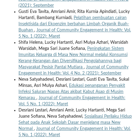
(2021): September
Gusti Eva Tavita, Amriani Amir, Rita Kurnia Apindiati, Lucky
Hartanti, Bambang Kurniadi,
Pelatihan pembuatan cairan
Insektisida dari Ekoenzim berbahan Limbah Organik Buah-
Buahan
,
Journal of Community Engagement in Health: Vol.
5 No. 1 (2022): Maret
Shifa Helena, Lucky Hartanti, Asri Mulya Azhari, Warsidah
Warsidah, Mega Sari Juane Sofiana,
Peningkatan Sistem
Imunitas Keluarga di Masa New Normal melalui Konsumsi
Kerang-Kerangan dan Diversifikasi Pengolahannya bagi
Masyarakat Pesisir Pantai Mutiara
,
Journal of Community
Engagement in Health: Vol. 4 No. 2 (2021): September
Neva Satyahadewi, Desriani Lestari, Gusti Eva Tavita, Sukal
Minsas, Asri Mulya Ashari,
Edukasi penanganan Penyakit
Infeksi Saluran Napas Atas akibat Kabut Asap di Musim
Kemarau
,
Journal of Community Engagement in Health:
Vol. 5 No. 1 (2022): Maret
Desriani Lestari, Amriani Amir, Lucky Hartanti, Mega Sari
Juane Sofiana, Neva Satyahadewi,
Sosialisasi Perilaku Hidup
Sehat pada Anak Sekolah Dasar menjelang masa New
Normal
,
Journal of Community Engagement in Health: Vol.
5 No. 1 (2022): Maret