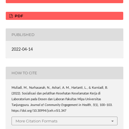
PDF
PUBLISHED
2022-04-14
HOW TO CITE
Muliadi, M., Nurhasanah, N., Ashari, A. M., Hartanti, L., & Kurniadi, B.
(2022). Sosialisasi dan pelatihan Kesehatan Keselamatan Kerja di
Laboratorium pada Dosen dan Laboran Fakultas Mipa Universitas
Tanjungpura.
Journal of Community Engagement in Health
,
5
(1), 100–103.
https://doi.org/10.30994/jceh.v5i1.347
More Citation Formats