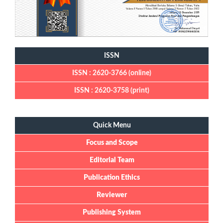
ISSN
ISSN : 2620-3766 (online)
ISSN : 2620-3758 (print)
Quick Menu
Quick Menu
Focus and Scope
Editorial Team
Publication Ethics
Reviewer
Publishing System