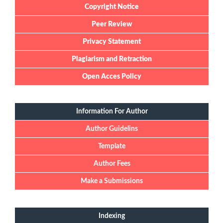
Copyright Notice
Peer Review
Privacy Statement
Plagiarism and Retraction
Open Acces Policy
Information For Author
Author Guidelins
Template
Author Fees
Make a Submissions
Indexing