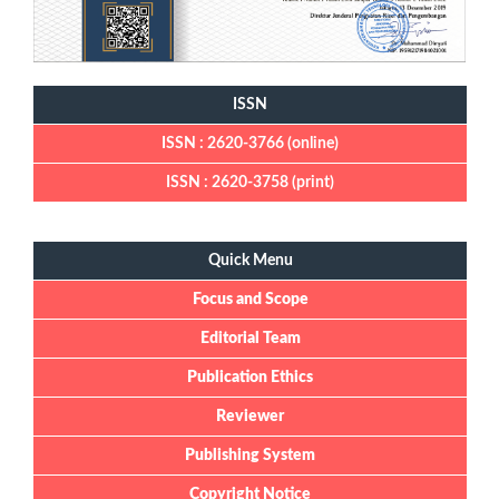
ISSN
ISSN : 2620-3766 (online)
ISSN : 2620-3758 (print)
Quick Menu
Quick Menu
Focus and Scope
Editorial Team
Publication Ethics
Reviewer
Publishing System
Copyright Notice