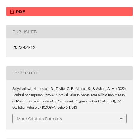
PDF
PUBLISHED
2022-04-12
HOW TO CITE
Satyahadewi, N., Lestari, D., Tavita, G. E., Minsas, S., & Ashari, A. M. (2022).
Edukasi penanganan Penyakit Infeksi Saluran Napas Atas akibat Kabut Asap
di Musim Kemarau.
Journal of Community Engagement in Health
,
5
(1), 77–
80. https://doi.org/10.30994/jceh.v5i1.343
More Citation Formats