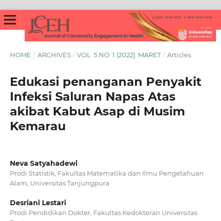
HOME
/
ARCHIVES
/
VOL. 5 NO. 1 (2022): MARET
/
Articles
Edukasi penanganan Penyakit
Infeksi Saluran Napas Atas
akibat Kabut Asap di Musim
Kemarau
Neva Satyahadewi
Prodi Statistik, Fakultas Matematika dan Ilmu Pengetahuan
Alam, Universitas Tanjungpura
Desriani Lestari
Prodi Pendidikan Dokter, Fakultas Kedokteran Universitas