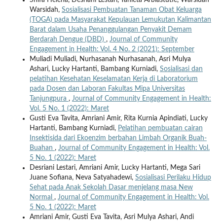
Shifa Helena, Desriani Lestari, Yanieta Arbiastutie, Warsidah
Warsidah,
Sosialisasi Pembuatan Tanaman Obat Keluarga
(TOGA) pada Masyarakat Kepulauan Lemukutan Kalimantan
Barat dalam Usaha Penanggulangan Penyakit Demam
Berdarah Dengue (DBD)
,
Journal of Community
Engagement in Health: Vol. 4 No. 2 (2021): September
Muliadi Muliadi, Nurhasanah Nurhasanah, Asri Mulya
Ashari, Lucky Hartanti, Bambang Kurniadi,
Sosialisasi dan
pelatihan Kesehatan Keselamatan Kerja di Laboratorium
pada Dosen dan Laboran Fakultas Mipa Universitas
Tanjungpura
,
Journal of Community Engagement in Health:
Vol. 5 No. 1 (2022): Maret
Gusti Eva Tavita, Amriani Amir, Rita Kurnia Apindiati, Lucky
Hartanti, Bambang Kurniadi,
Pelatihan pembuatan cairan
Insektisida dari Ekoenzim berbahan Limbah Organik Buah-
Buahan
,
Journal of Community Engagement in Health: Vol.
5 No. 1 (2022): Maret
Desriani Lestari, Amriani Amir, Lucky Hartanti, Mega Sari
Juane Sofiana, Neva Satyahadewi,
Sosialisasi Perilaku Hidup
Sehat pada Anak Sekolah Dasar menjelang masa New
Normal
,
Journal of Community Engagement in Health: Vol.
5 No. 1 (2022): Maret
Amriani Amir, Gusti Eva Tavita, Asri Mulya Ashari, Andi