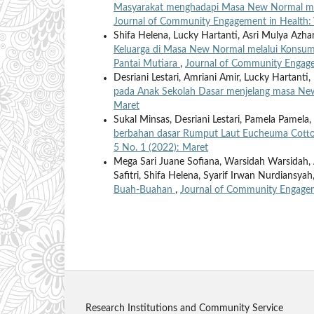
Masyarakat menghadapi Masa New Normal mel
Journal of Community Engagement in Health: 
Shifa Helena, Lucky Hartanti, Asri Mulya Azha
Keluarga di Masa New Normal melalui Konsumsi
Pantai Mutiara
,
Journal of Community Engagem
Desriani Lestari, Amriani Amir, Lucky Hartant
pada Anak Sekolah Dasar menjelang masa N
Maret
Sukal Minsas, Desriani Lestari, Pamela Pamela
berbahan dasar Rumput Laut Eucheuma Cotto
5 No. 1 (2022): Maret
Mega Sari Juane Sofiana, Warsidah Warsidah, 
Safitri, Shifa Helena, Syarif Irwan Nurdiansyah
Buah-Buahan
,
Journal of Community Engageme
Research Institutions and Community Service