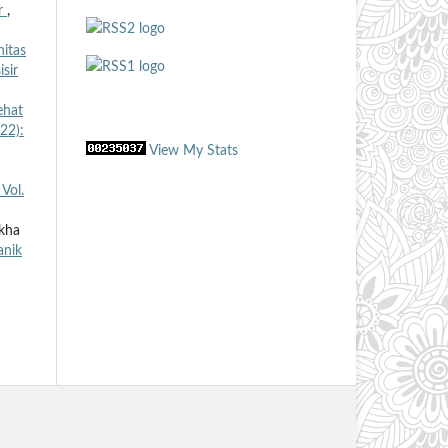
er
,
itas
sir
ehat
22):
View My Stats
Vol.
Ikha
anik