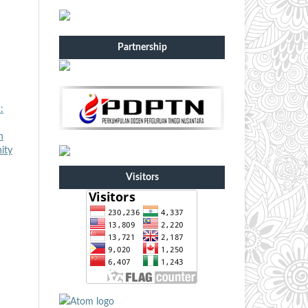
Partnership
:
n
ity
Visitors