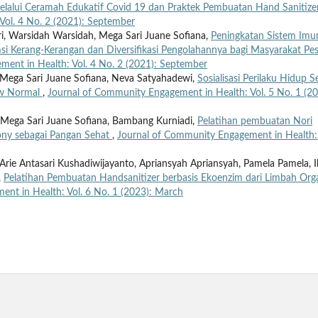
alui Ceramah Edukatif Covid 19 dan Praktek Pembuatan Hand Sanitiz
Vol. 4 No. 2 (2021): September
ri, Warsidah Warsidah, Mega Sari Juane Sofiana,
Peningkatan Sistem Imun
 Kerang-Kerangan dan Diversifikasi Pengolahannya bagi Masyarakat Pesi
ent in Health: Vol. 4 No. 2 (2021): September
i, Mega Sari Juane Sofiana, Neva Satyahadewi,
Sosialisasi Perilaku Hidup S
ew Normal
,
Journal of Community Engagement in Health: Vol. 5 No. 1 (20
, Mega Sari Juane Sofiana, Bambang Kurniadi,
Pelatihan pembuatan Nori
ny sebagai Pangan Sehat
,
Journal of Community Engagement in Health: 
Arie Antasari Kushadiwijayanto, Apriansyah Apriansyah, Pamela Pamela, 
,
Pelatihan Pembuatan Handsanitizer berbasis Ekoenzim dari Limbah Org
nt in Health: Vol. 6 No. 1 (2023): March