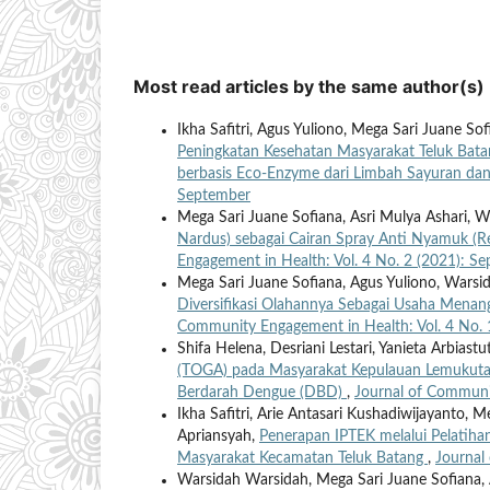
Most read articles by the same author(s)
Ikha Safitri, Agus Yuliono, Mega Sari Juane So
Peningkatan Kesehatan Masyarakat Teluk Bata
berbasis Eco-Enzyme dari Limbah Sayuran d
September
Mega Sari Juane Sofiana, Asri Mulya Ashari, 
Nardus) sebagai Cairan Spray Anti Nyamuk 
Engagement in Health: Vol. 4 No. 2 (2021): S
Mega Sari Juane Sofiana, Agus Yuliono, Warsid
Diversifikasi Olahannya Sebagai Usaha Menang
Community Engagement in Health: Vol. 4 No. 
Shifa Helena, Desriani Lestari, Yanieta Arbias
(TOGA) pada Masyarakat Kepulauan Lemukuta
Berdarah Dengue (DBD)
,
Journal of Communit
Ikha Safitri, Arie Antasari Kushadiwijayanto,
Apriansyah,
Penerapan IPTEK melalui Pelatiha
Masyarakat Kecamatan Teluk Batang
,
Journal
Warsidah Warsidah, Mega Sari Juane Sofiana, 