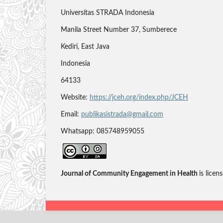
Universitas STRADA Indonesia
Manila Street Number 37, Sumberece
Kediri, East Java
Indonesia
64133
Website:
https://jceh.org/index.php/JCEH
Email:
publikasistrada@gmail.com
Whatsapp: 085748959055
Journal of Community Engagement in Health
is licen