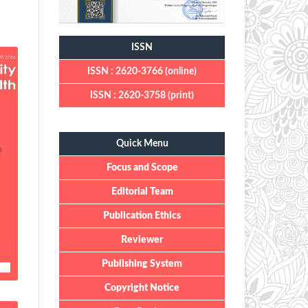
ISSN
ISSN : 2620-3766 (online)
ISSN : 2620-3758 (print)
Quick Menu
Quick Menu
Focus and Scope
Editorial Team
Publication Ethics
Reviewer
Publishing System
Copyright Notice