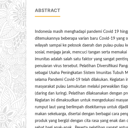
ABSTRACT
Indonesia masih menghadapi pandemi Covid 19 hingg
ditemukannya beberapa varian baru Covid-19 yang su
wilayah sampai ke pelosok daerah dan pulau-pulau ke
sosial, menjaga jarak, mencuci tangan serta memakai
imunitas adalah salah satu faktor yang sangat pent
penularan virus tersebut. Pelatihan Diversifikasi Pa
sebagai Usaha Peningkatan Sistem Imunitas Tubuh 
selama Pandemi Covid-19 telah dilakukan. Kegiatan in
masyarakat pulau Lemukutan melalui perwakilan tia
(daring dan luring). Pelatihan dilaksanakan dengan p
Kegiatan ini dimaksudkan untuk mengedukasi masy
rumput laut yang berlimpah disekitarnya untuk dija
makan sekeluarga, disertai dengan berbagai cara p
produk yang bergizi dengan cita rasa yang enak dan 
sehat bagi anak-anak. Peserta pelatihan sangat antus