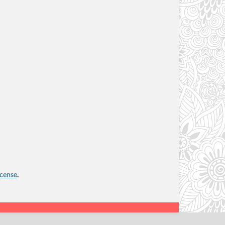
icense
.