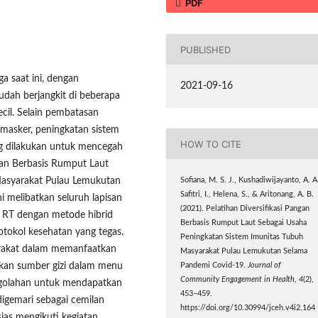
PDF
PUBLISHED
a saat ini, dengan
2021-09-16
dah berjangkit di beberapa
cil. Selain pembatasan
 masker, peningkatan sistem
HOW TO CITE
ing dilakukan untuk mencegah
ngan Berbasis Rumput Laut
Masyarakat Pulau Lemukutan
Sofiana, M. S. J., Kushadiwijayanto, A. A
Safitri, I., Helena, S., & Aritonang, A. B.
i melibatkan seluruh lapisan
(2021). Pelatihan Diversifikasi Pangan
p RT dengan metode hibrid
Berbasis Rumput Laut Sebagai Usaha
rotokol kesehatan yang tegas.
Peningkatan Sistem Imunitas Tubuh
arakat dalam memanfaatkan
Masyarakat Pulau Lemukutan Selama
dikan sumber gizi dalam menu
Pandemi Covid-19.
Journal of
Community Engagement in Health
,
4
(2),
engolahan untuk mendapatkan
453–459.
digemari sebagai cemilan
https://doi.org/10.30994/jceh.v4i2.164
ias mengikuti kegiatan,