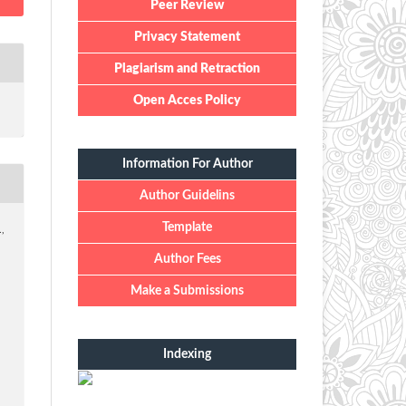
Peer Review
Privacy Statement
Plagiarism and Retraction
Open Acces Policy
Information For Author
Author Guidelins
Template
.,
Author Fees
Make a Submissions
Indexing