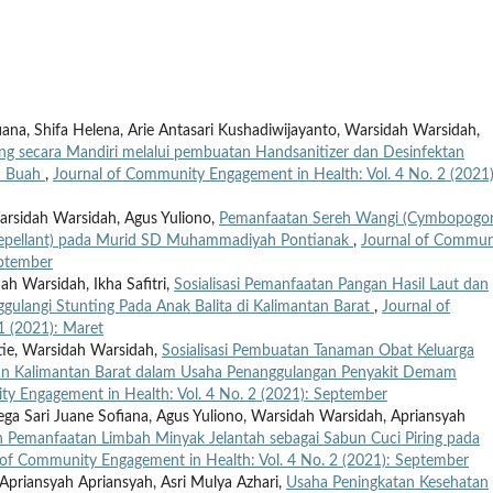
fiana, Shifa Helena, Arie Antasari Kushadiwijayanto, Warsidah Warsidah,
ng secara Mandiri melalui pembuatan Handsanitizer dan Desinfektan
an Buah
,
Journal of Community Engagement in Health: Vol. 4 No. 2 (2021)
Warsidah Warsidah, Agus Yuliono,
Pemanfaatan Sereh Wangi (Cymbopogo
(Repellant) pada Murid SD Muhammadiyah Pontianak
,
Journal of Commun
eptember
ah Warsidah, Ikha Safitri,
Sosialisasi Pemanfaatan Pangan Hasil Laut dan
gulangi Stunting Pada Anak Balita di Kalimantan Barat
,
Journal of
1 (2021): Maret
tutie, Warsidah Warsidah,
Sosialisasi Pembuatan Tanaman Obat Keluarga
n Kalimantan Barat dalam Usaha Penanggulangan Penyakit Demam
y Engagement in Health: Vol. 4 No. 2 (2021): September
 Mega Sari Juane Sofiana, Agus Yuliono, Warsidah Warsidah, Apriansyah
n Pemanfaatan Limbah Minyak Jelantah sebagai Sabun Cuci Piring pada
 of Community Engagement in Health: Vol. 4 No. 2 (2021): September
Apriansyah Apriansyah, Asri Mulya Azhari,
Usaha Peningkatan Kesehatan